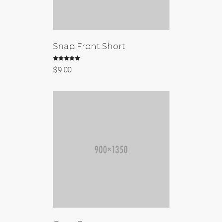
Snap Front Short
Rated
$
9.00
5.00
out of 5