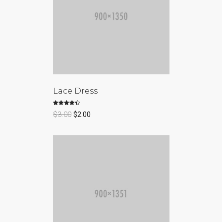
Lace Dress
Rated
$
3.00
$
2.00
4.50
out of 5