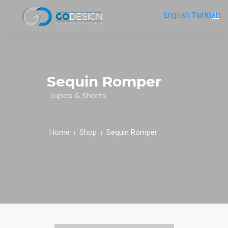
English
Turkish
ANASAYFA
HAKKIMIZDA
Sequin Romper
HIZMETLERIMIZ
Jupes & Shorts
REFERANSLAR
Home
Shop
Sequin Romper
E-BRIEF
İLETIŞIM