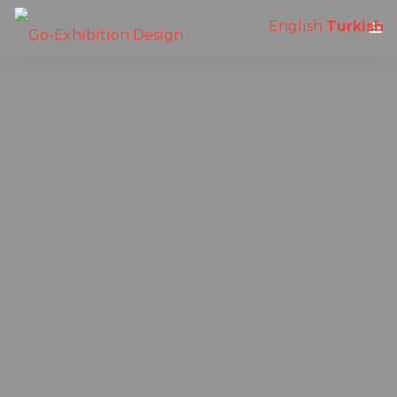
English
Turkish
Anasayfa
Hakkımızda
Hizmetlerimiz
Referanslar
E-Brief
İletişim